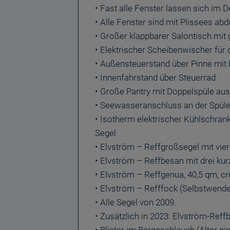
• Fast alle Fenster lassen sich im
• Alle Fenster sind mit Plissees ab
• Großer klappbarer Salontisch mit 
• Elektrischer Scheibenwischer für
• Außensteuerstand über Pinne mit 
• Innenfahrstand über Steuerrad
• Große Pantry mit Doppelspüle aus
• Seewasseranschluss an der Spül
• Isotherm elektrischer Kühlschran
Segel
• Elvström – Reffgroßsegel mit vier
• Elvström – Reffbesan mit drei kur
• Elvström – Reffgenua, 40,5 qm, 
• Elvström – Refffock (Selbstwende
• Alle Segel von 2009.
• Zusätzlich in 2023: Elvström-Ref
• Blister im Bergeschlauch (Alter ni