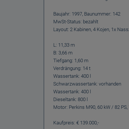
Baujahr: 1997, Baunummer: 142
MwSt-Status: bezahlt
Layout: 2 Kabinen, 4 Kojen, 1x Nass
L: 11,33 m
B: 3,66 m
Tiefgang: 1,60 m
Verdrängung: 14 t
Wassertank: 400 l
Schwarzwassertank: vorhanden
Wassertank: 400 l
Dieseltank: 800 l
Motor: Perkins M90, 60 kW / 82 PS,
Kaufpreis: € 139.000,-