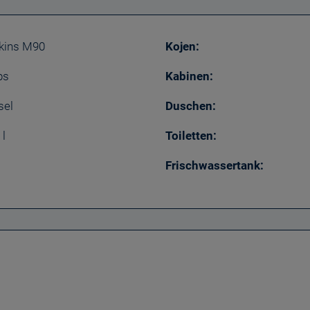
kins M90
Kojen:
ps
Kabinen:
sel
Duschen:
 l
Toiletten:
Frischwassertank: