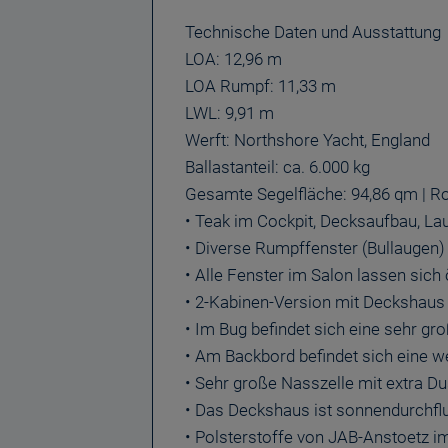
Technische Daten und Ausstattung
LOA: 12,96 m
LOA Rumpf: 11,33 m
LWL: 9,91 m
Werft: Northshore Yacht, England
Ballastanteil: ca. 6.000 kg
Gesamte Segelfläche: 94,86 qm | R
• Teak im Cockpit, Decksaufbau, La
• Diverse Rumpffenster (Bullaugen) 
• Alle Fenster im Salon lassen sich
• 2-Kabinen-Version mit Deckshaus
• Im Bug befindet sich eine sehr gr
• Am Backbord befindet sich eine w
• Sehr große Nasszelle mit extra 
• Das Deckshaus ist sonnendurchfl
• Polsterstoffe von JAB-Anstoetz i