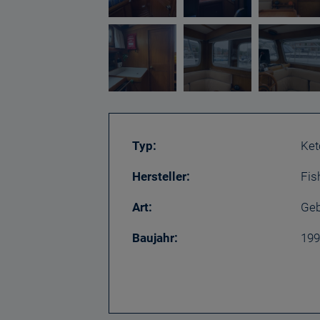
Typ:
Ket
Hersteller:
Fis
Art:
Geb
Baujahr:
199